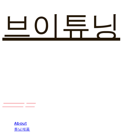
브이튜닝
About
튜닝제품