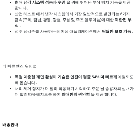
최대 냉각 시스템 성능과 수명
을 위해 뛰어난 부식 방지 기능을 제공
합니다 .
산업 테스트 에서 냉각 시스템에서 가장 일반적으로 발견되는 6가지
금속(구리, 땜납, 황동, 강철, 주철 및 주조 알루미늄)에 대한
제한된 부
식 .
정수 냉각수를 사용하는 레이싱 애플리케이션에서
탁월한 보호 기능 .
더 빠른 엔진 워밍업
독점 계층형 계면 활성제 기술은 엔진이 평균 54% 더 빠르게
예열되도
록 돕습니다 .
서리 제거 장치가 더 빨리 작동하기 시작하고 추운 날 승용차의 실내가
더 빨리 따뜻해지도록 하여
최대한의 편안함
을 제공 합니다.
배송안내