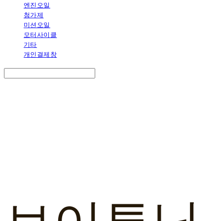
엔진오일
첨가제
미션오일
모터사이클
기타
개인결제창
Search
검색
Log In
로그인
Cart
장바구니
브이튜닝