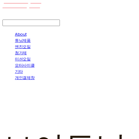
LOG IN
로그인
About
튜닝제품
엔진오일
첨가제
미션오일
모터사이클
기타
개인결제창