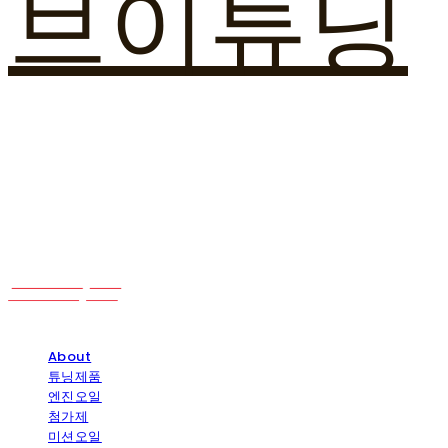
브이튜닝
About
튜닝제품
엔진오일
첨가제
미션오일