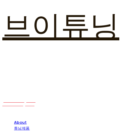
브이튜닝
About
튜닝제품