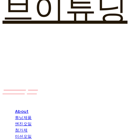
브이튜닝
About
튜닝제품
엔진오일
첨가제
미션오일