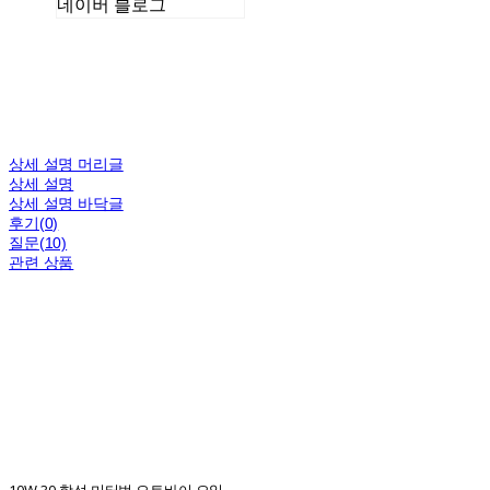
네이버 블로그
상세 설명 머리글
상세 설명
상세 설명 바닥글
후기(0)
질문(10)
관련 상품
10W-30 합성 미터법 오토바이 오일