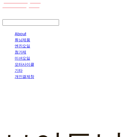
LOG IN
로그인
About
튜닝제품
엔진오일
첨가제
미션오일
모터사이클
기타
개인결제창