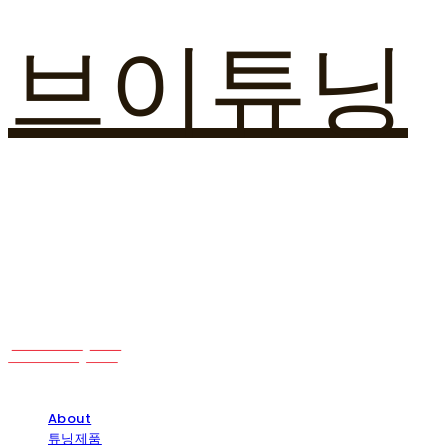
브이튜닝
About
튜닝제품