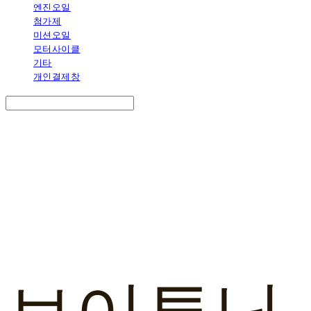
엔진오일
첨가제
미션오일
모터사이클
기타
개인결제창
Search
검색
Log In
로그인
Cart
장바구니
브이튜닝