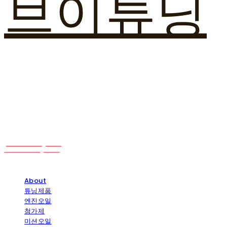
브이튜닝
About
튜닝제품
엔진오일
첨가제
미션오일