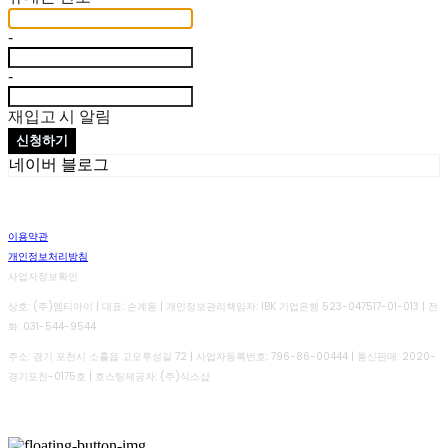
-
-
재입고 시 알림
신청하기
네이버 블로그
이용약관
개인정보처리방침
사업자정보확인
상호: (주)엠티아이 | 대표: 손계동 | 개인정보관리책임자: IBK 기업은행 523-047517-01-013 | 전
화: 031-544-9544
주소: 경기 포천시 소흘읍 고모루성길 72 | 사업자등록번호:
796-86-00444
| 통신판매:
2020-
경기포천-0175호
| 호스팅제공자: (주)식스샵