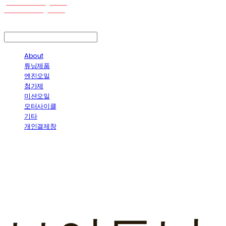
LOG IN
로그인
About
튜닝제품
엔진오일
첨가제
미션오일
모터사이클
기타
개인결제창