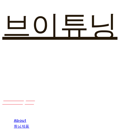
브이튜닝
About
튜닝제품