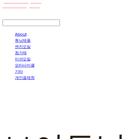
LOG IN
로그인
About
튜닝제품
엔진오일
첨가제
미션오일
모터사이클
기타
개인결제창