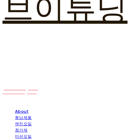
브이튜닝
About
튜닝제품
엔진오일
첨가제
미션오일