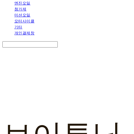
엔진오일
첨가제
미션오일
모터사이클
기타
개인결제창
Search
검색
Log In
로그인
Cart
장바구니
브이튜닝